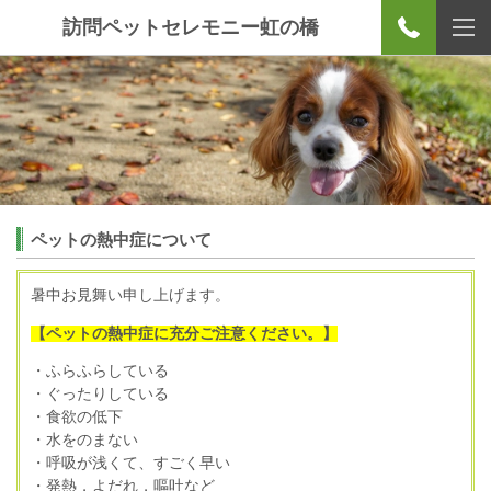
訪問ペットセレモニー虹の橋
ペットの熱中症について
暑中お見舞い申し上げます。
【ペットの熱中症に充分ご注意ください。】
・ふらふらしている
・ぐったりしている
・食欲の低下
・水をのまない
・呼吸が浅くて、すごく早い
・発熱，よだれ，嘔吐など