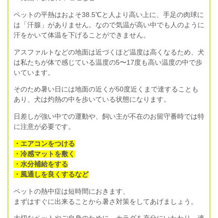
ペットの平熱はおよそ38.5℃と人より高い上に、手足の肉球に
は「汗腺」がありません。なので気温が高い中でも人のように
汗をかいて体温を下げることができません。
アスファルトなどの地面は近づくほど温度は高くなるため、犬
は私たちが体で感じている温度の5〜17度も高い温度の中で歩
いています。
そのため暑い日には地面の近くが50度近くまで達することも
あり、犬は灼熱の中を歩いている状態になります。
日差しが強い中での運動や、飼い主が不在のお留守番時では特
に注意が必要です。
・エアコンをつける
・冷感マットを敷く
・水分補給をする
・風通しを良くするなど
ペットの熱中症は短時間におきます、
まずはすぐに出来ることから暑さ対策をしてあげましょう。