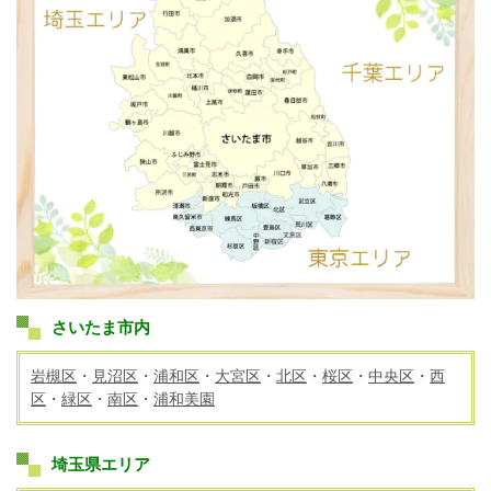
さいたま市内
岩槻区
・
見沼区
・
浦和区
・
大宮区
・
北区
・
桜区
・
中央区
・
西
区
・
緑区
・
南区
・
浦和美園
埼玉県エリア