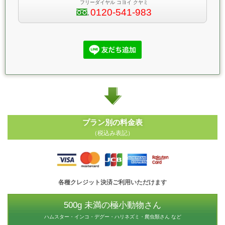
フリーダイヤル コヨイ クヤミ
0120-541-983
プラン別の料金表
（税込み表記）
各種クレジット決済ご利用いただけます
500g 未満の極小動物さん
ハムスター・インコ・デグー・ハリネズミ・爬虫類さん など