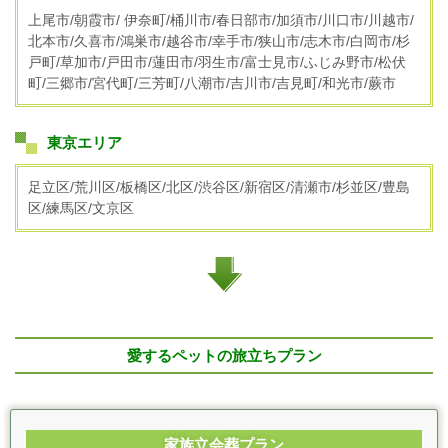
上尾市/朝霞市/ 伊奈町/桶川市/春日部市/加須市/川口市/川越市/
北本市/久喜市/鴻巣市/越谷市/幸手市/狭山市/志木市/白岡市/杉
戸町/草加市/
戸田市/蓮田市/羽生市/富士見市/ふじみ野市/松伏
町/三郷市/宮代町/三芳町/八潮市/吉川市/吉見町/和光市/蕨市
東京エリア
足立区/荒川区/
板橋区/北区/渋谷区/
新宿区/
清瀬市/杉並区/
豊島
区/
練馬区/文京区
愛するペットの旅立ちプラン
家族立会葬プラン