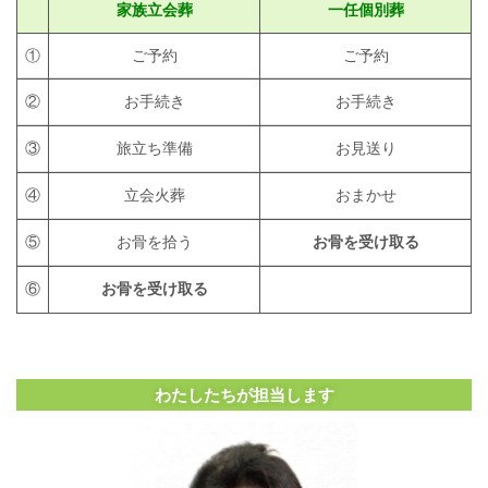
家族立会葬
一任個別葬
①
ご予約
ご予約
②
お手続き
お手続き
③
旅立ち準備
お見送り
④
立会火葬
おまかせ
⑤
お骨を拾う
お骨を受け取る
⑥
お骨を受け取る
わたしたちが担当します