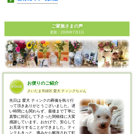
ご家族さまの声
更新：2026年7月1日
お便りのご紹介
さいたま市緑区 愛犬 ティンクちゃん
先日は
愛犬
ティンクの葬儀を執り行
って頂きありがとうございました。遅
い時間にも関わらず、最後まで丁寧に
真摯に対応して下さった関根様に大変
感謝しています。おかげで、安心して
お見送りすることができました。ティ
ンクもきっと、痛みから解放されて虹