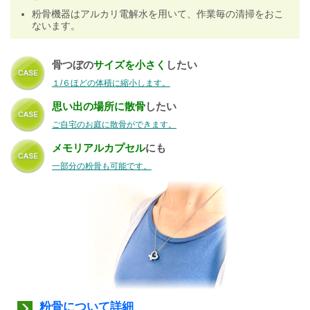
粉骨機器はアルカリ電解水を用いて、作業毎の清掃をおこ
ないます。
骨つぼの
サイズを小さく
したい
１/６ほどの体積に縮小します。
思い出の場所に散骨
したい
ご自宅のお庭に散骨ができます。
メモリアルカプセル
にも
一部分の粉骨も可能です。
粉骨について詳細