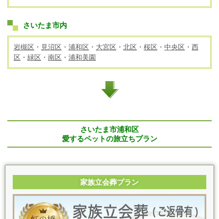
さいたま市内
岩槻区
・
見沼区
・
浦和区
・
大宮区
・
北区
・
桜区
・
中央区
・
西
区
・
緑区
・
南区
・
浦和美園
さいたま市浦和区
愛するペットの旅立ちプラン
家族立会葬プラン