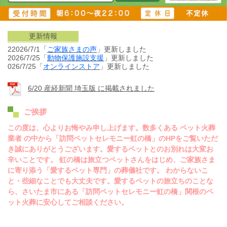
更新情報
22026/7/1「
ご家族さまの声
」更新しました
2026/7/25「
動物保護施設
支援
」更新しました
026/7/25「
オンラインストア
」更新しました
6/20 産経新聞 埼玉版 に掲載されました
ご挨拶
この度は、心よりお悔やみ申し上げます。数多くある ペット火葬
業者 の中から「訪問ペットセレモニー虹の橋」のHPをご覧いただ
き誠にありがとうございます。愛するペットとのお別れは大変お
辛いことです。 虹の橋は旅立つペットさんをはじめ、ご家族さま
に寄り添う「愛するペット専門」の葬儀社です。 わからないこ
と・些細なことでも大丈夫です。愛するペットの旅立ちのことな
ら、さいたま市にある「訪問ペットセレモニー虹の橋」関根のペ
ット火葬に安心してご相談ください。