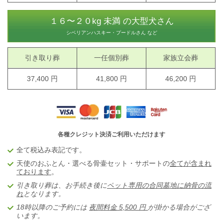
１６〜２０kg 未満 の大型犬さん
シベリアンハスキー・プードルさん など
引き取り葬
一任個別葬
家族立会葬
37,400 円
41,800 円
46,200 円
各種クレジット決済ご利用いただけます
全て税込み表記です。
天使のおふとん・選べる骨壷セット・サポートの
全てが含まれ
ております
。
引き取り葬は、お手続き後に
ペット専用の合同墓地に納骨の流
れ
となります。
18時以降のご予約には
夜間料金 5,5
00 円
が掛かる場合がござ
います。