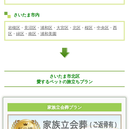
さいたま市内
岩槻区
・
見沼区
・
浦和区
・
大宮区
・
北区
・
桜区
・
中央区
・
西
区
・
緑区
・
南区
・
浦和美園
さいたま市北区
愛するペットの旅立ちプラン
家族立会葬プラン