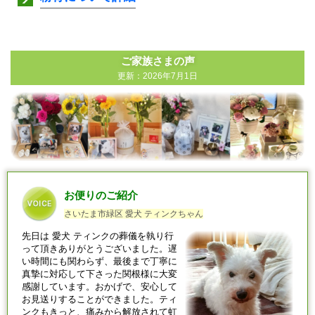
ご家族さまの声
更新：2026年7月1日
お便りのご紹介
さいたま市緑区 愛犬 ティンクちゃん
先日は
愛犬
ティンクの葬儀を執り行
って頂きありがとうございました。遅
い時間にも関わらず、最後まで丁寧に
真摯に対応して下さった関根様に大変
感謝しています。おかげで、安心して
お見送りすることができました。ティ
ンクもきっと、痛みから解放されて虹