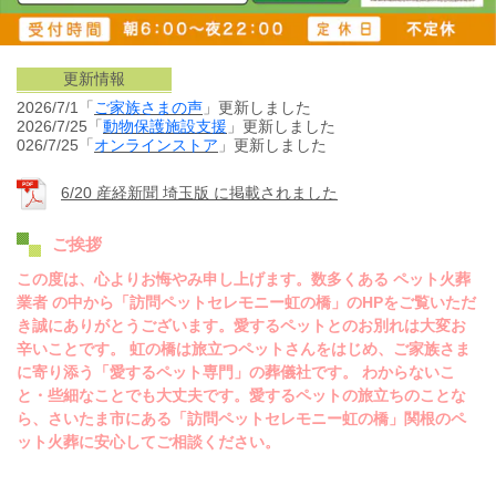
更新情報
2026/7/1「
ご家族さまの声
」更新しました
2026/7/25「
動物保護施設
支援
」更新しました
026/7/25「
オンラインストア
」更新しました
6/20 産経新聞 埼玉版 に掲載されました
ご挨拶
この度は、心よりお悔やみ申し上げます。数多くある ペット火葬
業者 の中から「訪問ペットセレモニー虹の橋」のHPをご覧いただ
き誠にありがとうございます。愛するペットとのお別れは大変お
辛いことです。 虹の橋は旅立つペットさんをはじめ、ご家族さま
に寄り添う「愛するペット専門」の葬儀社です。 わからないこ
と・些細なことでも大丈夫です。愛するペットの旅立ちのことな
ら、さいたま市にある「訪問ペットセレモニー虹の橋」関根のペ
ット火葬に安心してご相談ください。