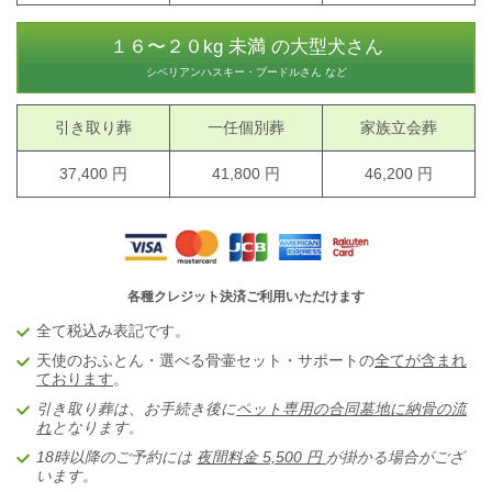
１６〜２０kg 未満 の大型犬さん
シベリアンハスキー・プードルさん など
引き取り葬
一任個別葬
家族立会葬
37,400 円
41,800 円
46,200 円
各種クレジット決済ご利用いただけます
全て税込み表記です。
天使のおふとん・選べる骨壷セット・サポートの
全てが含まれ
ております
。
引き取り葬は、お手続き後に
ペット専用の合同墓地に納骨の流
れ
となります。
18時以降のご予約には
夜間料金 5,5
00 円
が掛かる場合がござ
います。