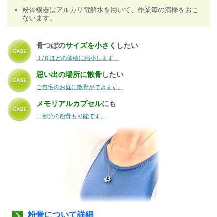
粉骨機器はアルカリ電解水を用いて、作業毎の清掃をおこ
ないます。
骨つぼの
サイズを小さく
したい
１/６ほどの体積に縮小します。
思い出の場所に散骨
したい
ご自宅のお庭に散骨ができます。
メモリアルカプセル
にも
一部分の粉骨も可能です。
粉骨について詳細