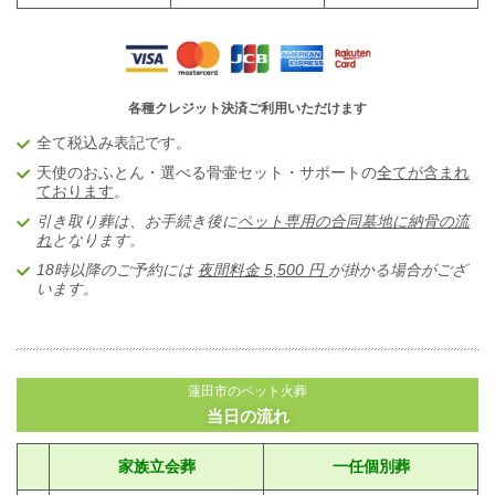
各種クレジット決済ご利用いただけます
全て税込み表記です。
天使のおふとん・選べる骨壷セット・サポートの
全てが含まれ
ております
。
引き取り葬は、お手続き後に
ペット専用の合同墓地に納骨の流
れ
となります。
18時以降のご予約には
夜間料金 5,5
00 円
が掛かる場合がござ
います。
蓮田市のペット火葬
当日の流れ
家族立会葬
一任個別葬