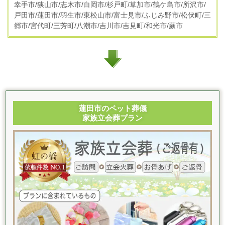
幸手市/狭山市/志木市/白岡市/杉戸町/草加市/鶴ケ島市/所沢市/
戸田市/蓮田市/羽生市/東松山市/富士見市/ふじみ野市/松伏町/三
郷市/宮代町/三芳町/八潮市/吉川市/吉見町/和光市/蕨市
蓮田市のペット葬儀
家族立会葬プラン