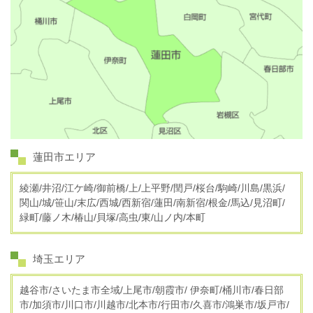
蓮田市エリア
綾瀬/井沼/江ケ崎/御前橋/上/上平野/閏戸/桜台/駒崎/川島/黒浜/
関山/城/笹山/末広/西城/西新宿/蓮田/南新宿/根金/馬込/見沼町/
緑町/藤ノ木/椿山/貝塚/高虫/東/山ノ内/本町
埼玉エリア
越谷市/さいたま市全域/上尾市/朝霞市/ 伊奈町/桶川市/春日部
市/加須市/川口市/川越市/北本市/行田市/久喜市/鴻巣市/坂戸市/