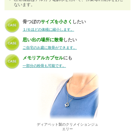
ないます。
骨つぼの
サイズを小さく
したい
１/６ほどの体積に縮小します。
思い出の場所に散骨
したい
ご自宅のお庭に散骨ができます。
メモリアルカプセル
にも
一部分の粉骨も可能です。
ディアペット製のクリメイションジュ
エリー