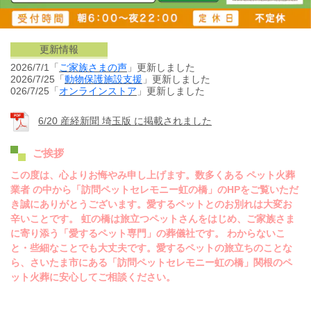
更新情報
2026/7/1「
ご家族さまの声
」更新しました
2026/7/25「
動物保護施設
支援
」更新しました
026/7/25「
オンラインストア
」更新しました
6/20 産経新聞 埼玉版 に掲載されました
ご挨拶
この度は、心よりお悔やみ申し上げます。数多くある ペット火葬
業者 の中から「訪問ペットセレモニー虹の橋」のHPをご覧いただ
き誠にありがとうございます。愛するペットとのお別れは大変お
辛いことです。 虹の橋は旅立つペットさんをはじめ、ご家族さま
に寄り添う「愛するペット専門」の葬儀社です。 わからないこ
と・些細なことでも大丈夫です。愛するペットの旅立ちのことな
ら、さいたま市にある「訪問ペットセレモニー虹の橋」関根のペ
ット火葬に安心してご相談ください。