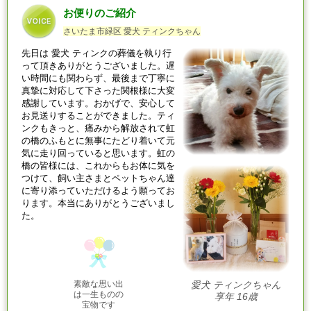
お便りのご紹介
さいたま市緑区 愛犬 ティンクちゃん
先日は
愛犬
ティンクの葬儀を執り行
って頂きありがとうございました。遅
い時間にも関わらず、最後まで丁寧に
真摯に対応して下さった関根様に大変
感謝しています。おかげで、安心して
お見送りすることができました。ティ
ンクもきっと、痛みから解放されて虹
の橋のふもとに無事にたどり着いて元
気に走り回っていると思います。虹の
橋の皆様には、これからもお体に気を
つけて、飼い主さまとペットちゃん達
に寄り添っていただけるよう願ってお
ります。本当にありがとうございまし
た。
素敵な思い出
愛犬 ティンクちゃん
は一生ものの
享年 16歳
宝物です