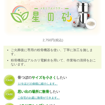
2,750円(税込)
ご火葬後に専用の粉骨機器を使い、丁寧に加工を施しま
す
。
粉骨機器はアルカリ電解水を用いて、作業毎の清掃をおこ
ないます。
骨つぼの
サイズを小さく
したい
１/６ほどの体積に縮小します。
思い出の場所に散骨
したい
ご自宅のお庭に散骨ができます。