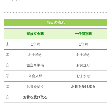
当日の流れ
家族立会葬
一任個別葬
①
ご予約
ご予約
②
お手続き
お手続き
③
旅立ち準備
お見送り
④
立会火葬
おまかせ
⑤
お骨を拾う
お骨を受け取る
⑥
お骨を受け取る