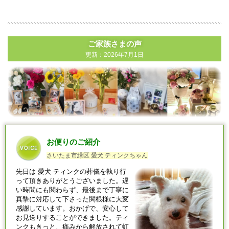
ご家族さまの声
更新：2026年7月1日
お便りのご紹介
さいたま市緑区 愛犬 ティンクちゃん
先日は
愛犬
ティンクの葬儀を執り行
って頂きありがとうございました。遅
い時間にも関わらず、最後まで丁寧に
真摯に対応して下さった関根様に大変
感謝しています。おかげで、安心して
お見送りすることができました。ティ
ンクもきっと、痛みから解放されて虹