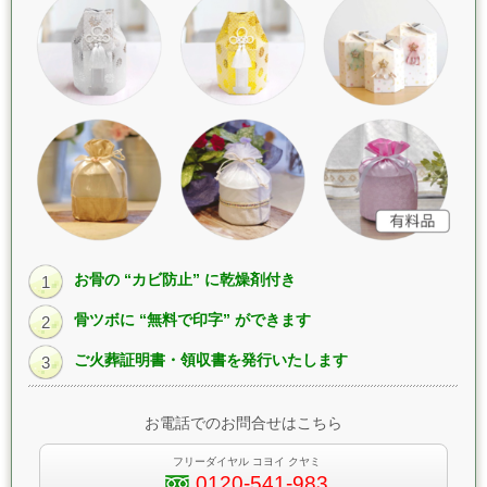
お骨の “カビ防止” に乾燥剤付き
1
骨ツボに “無料で印字” ができます
2
ご火葬証明書・領収書を発行いたします
3
お電話でのお問合せはこちら
フリーダイヤル コヨイ クヤミ
0120-541-983