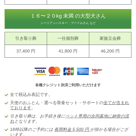
１６〜２０kg 未満 の大型犬さん
シベリアンハスキー・プードルさん など
引き取り葬
一任個別葬
家族立会葬
37,400 円
41,800 円
46,200 円
各種クレジット決済ご利用いただけます
全て税込み表記です。
天使のおふとん・選べる骨壷セット・サポートの
全てが含まれ
ております
。
引き取り葬は、お手続き後に
ペット専用の合同墓地に納骨の流
れ
となります。
18時以降のご予約には
夜間料金 5,5
00 円
が掛かる場合がござ
います。