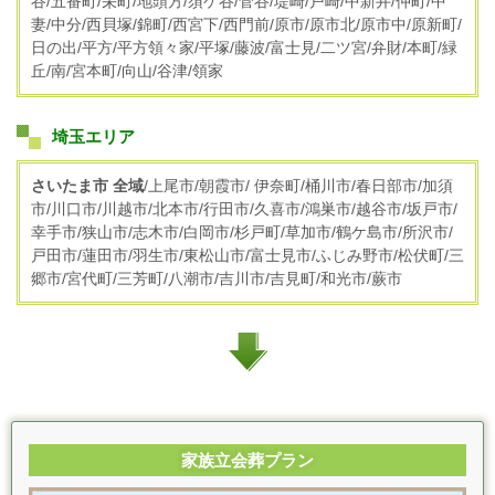
谷/五番町/栄町/地頭方/須ケ谷/菅谷/堤崎/戸崎/中新井/仲町/中
妻/中分/西貝塚/錦町/西宮下/西門前/原市/原市北/原市中/原新町/
日の出/平方/平方領々家/平塚/藤波/富士見/二ツ宮/弁財/本町/緑
丘/南/宮本町/向山/谷津/領家
埼玉エリア
さいたま市 全域
/上尾市/朝霞市/ 伊奈町/桶川市/春日部市/加須
市/川口市/川越市/北本市/行田市/久喜市/鴻巣市/越谷市/坂戸市/
幸手市/狭山市/志木市/白岡市/杉戸町/草加市/鶴ケ島市/所沢市/
戸田市/蓮田市/羽生市/東松山市/富士見市/ふじみ野市/松伏町/三
郷市/宮代町/三芳町/八潮市/吉川市/吉見町/和光市/蕨市
家族立会葬プラン