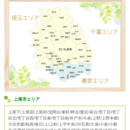
上尾市エリア
上尾下/上尾宿/上尾村/浅間台/東町/畔吉/愛宕/泉台/壱丁目/壱丁
目北/壱丁目西/壱丁目東/壱丁目南/井戸木/今泉/上野/上野本郷/
大谷本郷/柏座/春日/上/上町/上平中央/川/瓦葺/久保/小泉/小敷