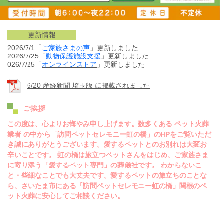
更新情報
2026/7/1「
ご家族さまの声
」更新しました
2026/7/25「
動物保護施設
支援
」更新しました
026/7/25「
オンラインストア
」更新しました
6/20 産経新聞 埼玉版 に掲載されました
ご挨拶
この度は、心よりお悔やみ申し上げます。数多くある ペット火葬
業者 の中から「訪問ペットセレモニー虹の橋」のHPをご覧いただ
き誠にありがとうございます。愛するペットとのお別れは大変お
辛いことです。 虹の橋は旅立つペットさんをはじめ、ご家族さま
に寄り添う「愛するペット専門」の葬儀社です。 わからないこ
と・些細なことでも大丈夫です。愛するペットの旅立ちのことな
ら、さいたま市にある「訪問ペットセレモニー虹の橋」関根のペ
ット火葬に安心してご相談ください。