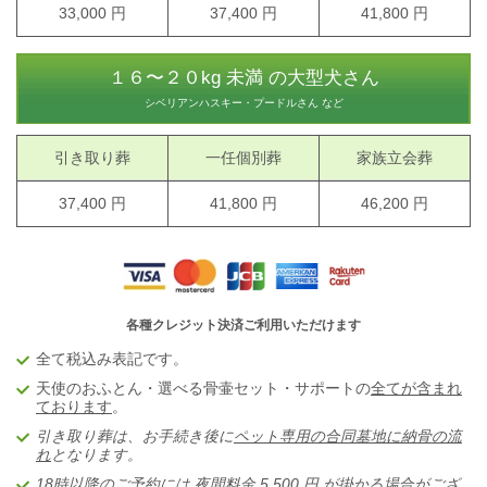
33,000 円
37,400 円
41,800 円
１６〜２０kg 未満 の大型犬さん
シベリアンハスキー・プードルさん など
引き取り葬
一任個別葬
家族立会葬
37,400 円
41,800 円
46,200 円
各種クレジット決済ご利用いただけます
全て税込み表記です。
天使のおふとん・選べる骨壷セット・サポートの
全てが含まれ
ております
。
引き取り葬は、お手続き後に
ペット専用の合同墓地に納骨の流
れ
となります。
18時以降のご予約には
夜間料金 5,5
00 円
が掛かる場合がござ