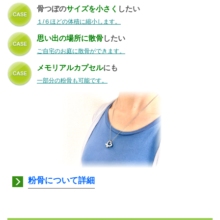
骨つぼの
サイズを小さく
したい
１/６ほどの体積に縮小します。
思い出の場所に散骨
したい
ご自宅のお庭に散骨ができます。
メモリアルカプセル
にも
一部分の粉骨も可能です。
粉骨について詳細