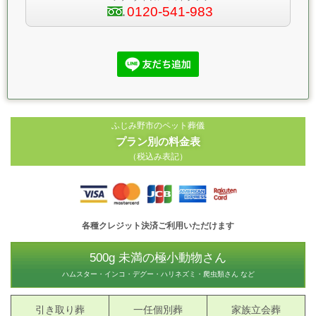
0120-541-983
ふじみ野市のペット葬儀
プラン別の料金表
（税込み表記）
各種クレジット決済ご利用いただけます
500g 未満の極小動物さん
ハムスター・インコ・デグー・ハリネズミ・爬虫類さん など
引き取り葬
一任個別葬
家族立会葬