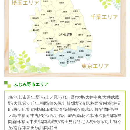
ふじみ野市エリア
旭/池上/市沢/上野台/上ノ原/うれし野/大井/大井中央/大井武蔵
野/大原/霞ケ丘/上福岡/亀久保/川崎/北野/清見/駒西/駒林/駒林元
町/桜ケ丘/新駒林/新田/水宮/滝/築地/鶴ケ岡/鶴ケ舞/苗間/仲/中
ノ島/中福岡/中丸/長宮/西/西鶴ケ岡/西原/花ノ木/東久保/福岡/福
岡新田/福岡中央/福岡武蔵野/富士見台/ふじみ野/松山/丸山/緑ケ
丘/南台/本新田/元福岡/谷田