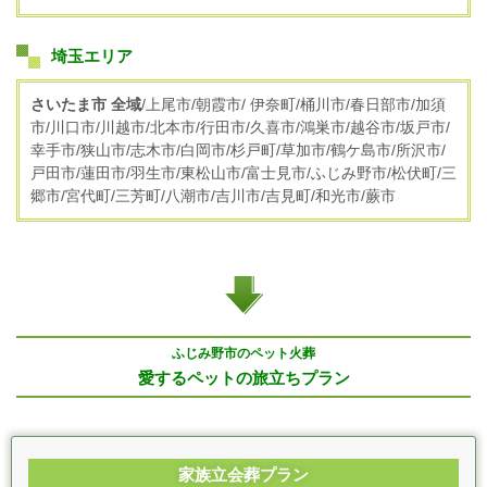
埼玉エリア
さいたま市 全域
/上尾市/朝霞市/ 伊奈町/桶川市/春日部市/加須
市/川口市/川越市/北本市/行田市/久喜市/鴻巣市/越谷市/坂戸市/
幸手市/狭山市/志木市/白岡市/杉戸町/草加市/鶴ケ島市/所沢市/
戸田市/蓮田市/羽生市/東松山市/富士見市/ふじみ野市/松伏町/三
郷市/宮代町/三芳町/八潮市/吉川市/吉見町/和光市/蕨市
ふじみ野市のペット火葬
愛するペットの旅立ちプラン
家族立会葬プラン