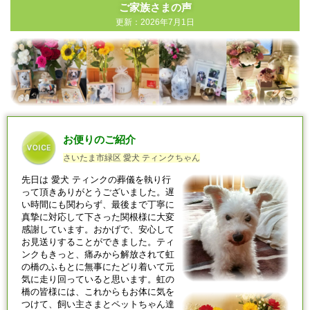
ご家族さまの声
更新：2026年7月1日
お便りのご紹介
さいたま市緑区 愛犬 ティンクちゃん
先日は
愛犬
ティンクの葬儀を執り行
って頂きありがとうございました。遅
い時間にも関わらず、最後まで丁寧に
真摯に対応して下さった関根様に大変
感謝しています。おかげで、安心して
お見送りすることができました。ティ
ンクもきっと、痛みから解放されて虹
の橋のふもとに無事にたどり着いて元
気に走り回っていると思います。虹の
橋の皆様には、これからもお体に気を
つけて、飼い主さまとペットちゃん達