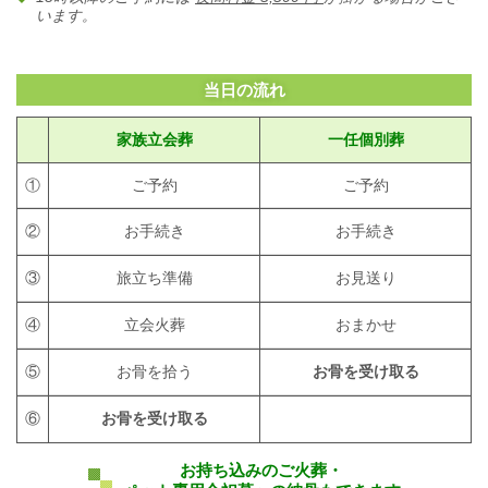
います。
当日の流れ
家族立会葬
一任個別葬
①
ご予約
ご予約
②
お手続き
お手続き
③
旅立ち準備
お見送り
④
立会火葬
おまかせ
⑤
お骨を拾う
お骨を受け取る
⑥
お骨を受け取る
お持ち込みのご火葬・