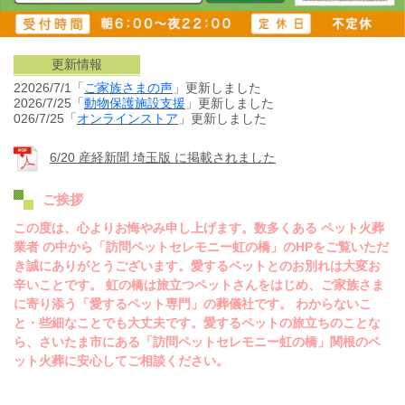
更新情報
22026/7/1「
ご家族さまの声
」更新しました
2026/7/25「
動物保護施設
支援
」更新しました
026/7/25「
オンラインストア
」更新しました
6/20 産経新聞 埼玉版 に掲載されました
ご挨拶
この度は、心よりお悔やみ申し上げます。数多くある ペット火葬
業者 の中から「訪問ペットセレモニー虹の橋」のHPをご覧いただ
き誠にありがとうございます。愛するペットとのお別れは大変お
辛いことです。 虹の橋は旅立つペットさんをはじめ、ご家族さま
に寄り添う「愛するペット専門」の葬儀社です。 わからないこ
と・些細なことでも大丈夫です。愛するペットの旅立ちのことな
ら、さいたま市にある「訪問ペットセレモニー虹の橋」関根のペ
ット火葬に安心してご相談ください。